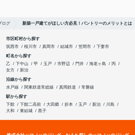
ブログ
新築一戸建てがほしい方必見！パントリーのメリットとは
市区町村から探す
筑西市
桜川市
真岡市
結城市
笠間市
下妻市
町名から探す
乙
下中山
甲
玉戸
市野辺
門井
海老ヶ島
丙
女方
新治
沿線から探す
水戸線
関東鉄道常総線
真岡鉄道
常磐線
駅から探す
下館
下館二高前
大田郷
折本
玉戸
新治
川島
大和
東結城
黒子