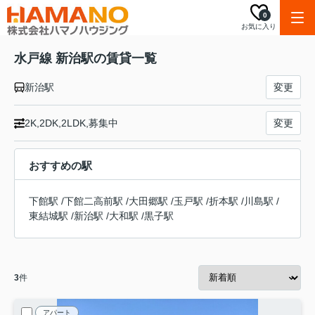
0
お気に入り
水戸線 新治駅の賃貸一覧
新治駅
変更
2K,2DK,2LDK,募集中
変更
おすすめの駅
下館駅
/
下館二高前駅
/
大田郷駅
/
玉戸駅
/
折本駅
/
川島駅
/
東結城駅
/
新治駅
/
大和駅
/
黒子駅
3
件
アパート