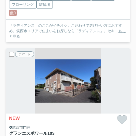
フローリング
駐輪場
敷0
「ラディアンス」のここがイチオシ。こだわりで選びたい方におすす
め。筑西市エリアで住まいをお探しなら「ラディアンス」。セキ...
もっ
と見る
アパート
NEW
筑西市門井
グランエスポワール
103