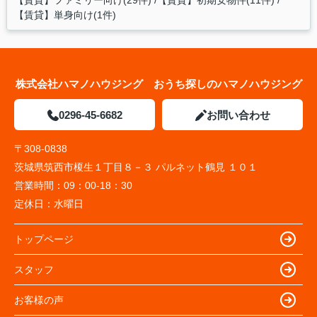
【賃貸】ファミリー向け(29件)
【賃貸】初期安物件(11件)
【賃貸】単身向け(1件)
株式会社ハマノハウジング おうち探しのハマノハウジング
0296-45-6682
お問い合わせ
〒308-0838
茨城県筑西市榎生１丁目８－３ パルネット鶴見 １０１
営業時間：
09：00-18：30
定休日：
水曜日
トップページ
スタッフ
お客様の声