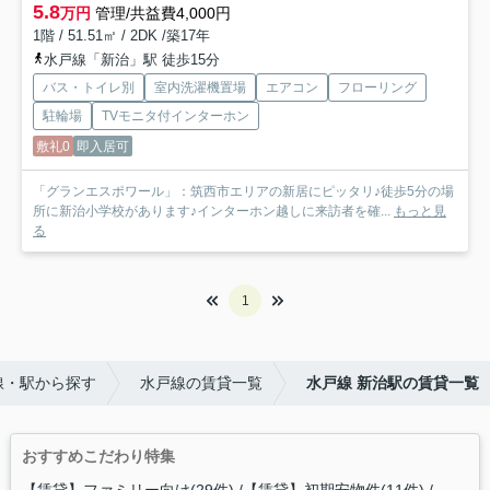
5.8
万円
管理/共益費4,000円
1階 / 51.51㎡ / 2DK /築17年
水戸線「新治」駅 徒歩15分
バス・トイレ別
室内洗濯機置場
エアコン
フローリング
駐輪場
TVモニタ付インターホン
敷礼0
即入居可
「グランエスポワール」：筑西市エリアの新居にピッタリ♪徒歩5分の場
所に新治小学校があります♪インターホン越しに来訪者を確...
もっと見
る
1
線・駅から探す
水戸線の賃貸一覧
水戸線 新治駅の賃貸一覧
おすすめこだわり特集