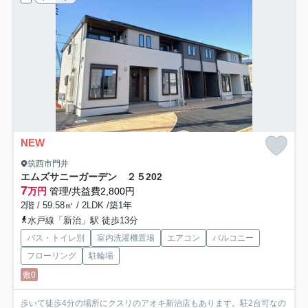
NEW
筑西市門井
エムズサニーガーデン ２５
202
7
万円
管理/共益費2,800円
2階 / 59.58㎡ / 2LDK /築1年
水戸線「新治」駅 徒歩13分
バス・トイレ別
室内洗濯機置場
エアコン
バルコニー
フローリング
駐輪場
敷0
歩いて徒歩4分の場所にクスリのアオキ新治店もあります。駐2台可なの