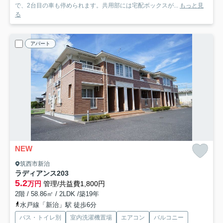
で、2台目の車も停められます。共用部には宅配ボックスが...
もっと見
る
アパート
NEW
筑西市新治
ラディアンス
203
5.2
万円
管理/共益費1,800円
2階 / 58.86㎡ / 2LDK /築19年
水戸線「新治」駅 徒歩6分
バス・トイレ別
室内洗濯機置場
エアコン
バルコニー