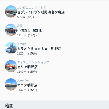
コンビニエンスストア
セブンイレブン明野海老ケ島店
599ｍ（8分）
寿司
小僧寿し 明野店
1110ｍ（14分）
その他
カラオケＢａｎＢａｎ明野店
1125ｍ（15分）
ディスカウントショップ
セリア明野店
1140ｍ（15分）
スーパー
エコス明野店
1142ｍ（15分）
地図