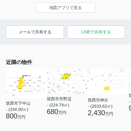
地図アプリで見る
メールで共有する
LINEで共有する
近隣の物件
筑西市市野辺
筑西市神分
-
筑西市下中山
- (224.79㎡)
- (2633.62㎡)
- (334.00㎡)
680
2,430
万円
万円
800
万円