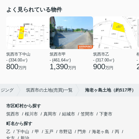
よく見られている物件
筑西市下中山
筑西市甲
筑西市乙
- (334.00㎡)
- (461.64㎡)
- (317.00㎡)
-
800
1,390
900
万円
万円
万円
ウジング
筑西市の土地(売買)一覧
海老ヶ島土地（約517坪）
市区町村から探す
筑西市
桜川市
真岡市
結城市
笠間市
下妻市
町名から探す
乙
下中山
甲
玉戸
市野辺
門井
海老ヶ島
丙
女方
新治