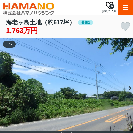
0
お気に入り
海老ヶ島土地（約517坪）
募集1
1,763万円
1
/
5