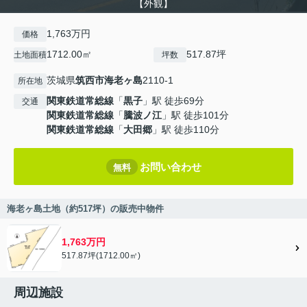
【外観】
1,763万円
価格
1712.00㎡
517.87坪
土地面積
坪数
茨城県
筑西市
海老ヶ島
2110-1
所在地
関東鉄道常総線
「
黒子
」駅 徒歩69分
交通
関東鉄道常総線
「
騰波ノ江
」駅 徒歩101分
関東鉄道常総線
「
大田郷
」駅 徒歩110分
お問い合わせ
無料
海老ヶ島土地（約517坪）の販売中物件
1,763万円
517.87坪(1712.00㎡)
周辺施設