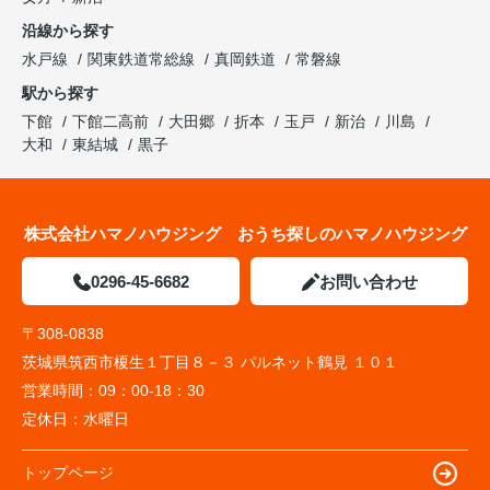
沿線から探す
水戸線
関東鉄道常総線
真岡鉄道
常磐線
駅から探す
下館
下館二高前
大田郷
折本
玉戸
新治
川島
大和
東結城
黒子
株式会社ハマノハウジング おうち探しのハマノハウジング
0296-45-6682
お問い合わせ
〒308-0838
茨城県筑西市榎生１丁目８－３ パルネット鶴見 １０１
営業時間：
09：00-18：30
定休日：
水曜日
トップページ