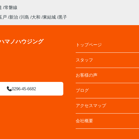
道
常磐線
玉戸
新治
川島
大和
東結城
黒子
ハマノハウジング
トップページ
スタッフ
お客様の声
0296-45-6682
ブログ
アクセスマップ
会社概要