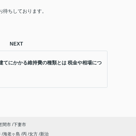
お待ちしております。
NEXT
建てにかかる維持費の種類とは 税金や相場につ
笠間市
下妻市
井
海老ヶ島
丙
女方
新治