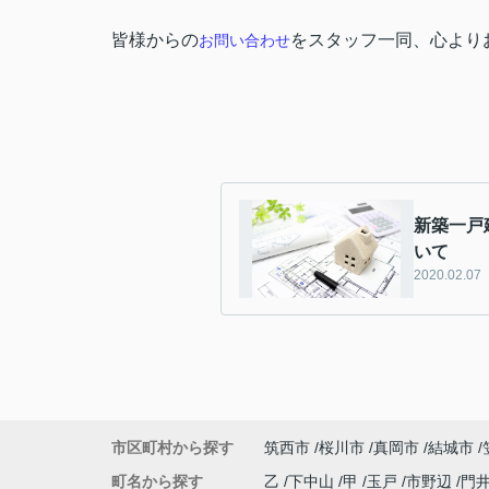
皆様からの
をスタッフ一同、心より
お問い合わせ
新築一戸
いて
2020.02.07
市区町村から探す
筑西市
桜川市
真岡市
結城市
町名から探す
乙
下中山
甲
玉戸
市野辺
門