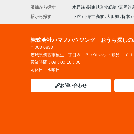
沿線から探す
水戸線
関東鉄道常総線
真岡鉄
駅から探す
下館
下館二高前
大田郷
折本
株式会社ハマノハウジング おうち探しの
〒308-0838
茨城県筑西市榎生１丁目８－３ パルネット鶴見 １０１
営業時間：
09：00-18：30
定休日：
水曜日
お問い合わせ