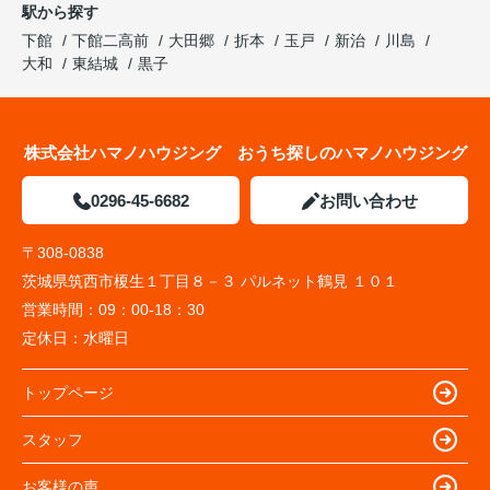
駅から探す
下館
下館二高前
大田郷
折本
玉戸
新治
川島
大和
東結城
黒子
株式会社ハマノハウジング おうち探しのハマノハウジング
0296-45-6682
お問い合わせ
〒308-0838
茨城県筑西市榎生１丁目８－３ パルネット鶴見 １０１
営業時間：
09：00-18：30
定休日：
水曜日
トップページ
スタッフ
お客様の声