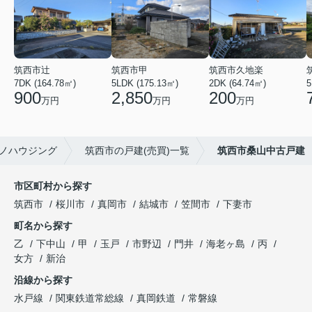
筑西市辻
筑西市甲
筑西市久地楽
7DK (164.78㎡)
5LDK (175.13㎡)
2DK (64.74㎡)
5
900
2,850
200
万円
万円
万円
ノハウジング
筑西市の戸建(売買)一覧
筑西市桑山中古戸建
市区町村から探す
筑西市
桜川市
真岡市
結城市
笠間市
下妻市
町名から探す
乙
下中山
甲
玉戸
市野辺
門井
海老ヶ島
丙
女方
新治
沿線から探す
水戸線
関東鉄道常総線
真岡鉄道
常磐線