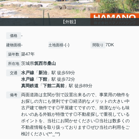
【外観】
-
価格
-
-(-)
7DK
建物面積
土地面積
間取り
築47年
築年数
茨城県
筑西市
桑山
所在地
水戸線
「
新治
」駅 徒歩59分
交通
水戸線
「
下館
」駅 徒歩72分
真岡鉄道
「
下館二高前
」駅 徒歩89分
両面道路は玄関が別で設置出来るので、事業用の物件を
備考
お探しの方にも便利です◎経済的なメリットの大きい中
古戸建て物件です◎平屋建てですので、簡潔ながらも味
わいのある外観が特徴です◎不動産探しで重視している
ポイントを、当社にお聞かせください◎当社は数多くの
不動産情報を取り扱っております◎ぜひ当社の利用をご
検討ください(*^_^*)