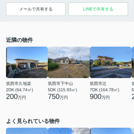
メールで共有する
LINEで共有する
近隣の物件
筑西市久地楽
筑西市下中山
筑西市辻
2DK (64.74㎡)
5DK (115.93㎡)
7DK (164.78㎡)
5
200
750
900
万円
万円
万円
よく見られている物件