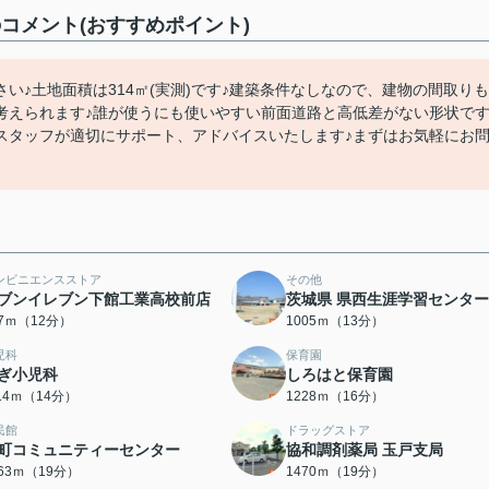
コメント(おすすめポイント)
い♪土地面積は314㎡(実測)です♪建築条件なしなので、建物の間取りも
考えられます♪誰が使うにも使いやすい前面道路と高低差がない形状です
スタッフが適切にサポート、アドバイスいたします♪まずはお気軽にお
ンビニエンスストア
その他
ブンイレブン下館工業高校前店
茨城県 県西生涯学習センター
17ｍ（12分）
1005ｍ（13分）
児科
保育園
ぎ小児科
しろはと保育園
114ｍ（14分）
1228ｍ（16分）
民館
ドラッグストア
町コミュニティーセンター
協和調剤薬局 玉戸支局
463ｍ（19分）
1470ｍ（19分）