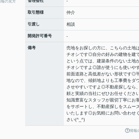
管理会社
-
情報の見方
取引態様
仲介
引渡し
相談
開発許可番号
-
備考
売地をお探しの方に、こちらの土地
チオシです◎自分の好みの建物を建
という点では、建築条件のない土地
チオシですよ◎誰が使うにも使いや
前面道路と高低差がない形状です◎
地なので、傾斜地よりも工事費をダ
させやすいですよ◎不動産探しなら
頼と実績の当社にぜひお任せくださ
知識豊富なスタッフが親切丁寧にお
をサポートし、不動産探しをスムー
いたします◎お気軽にお問い合わせ
さい(^_^)
情報