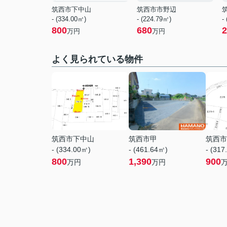
筑西市下中山
筑西市市野辺
- (334.00㎡)
- (224.79㎡)
-
800
680
2
万円
万円
よく見られている物件
筑西市下中山
筑西市甲
筑西市
- (334.00㎡)
- (461.64㎡)
- (317
800
1,390
900
万円
万円