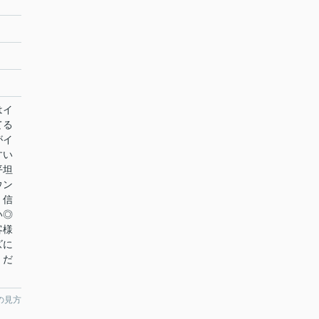
はイ
てる
がイ
すい
平坦
ウン
、信
い◎
客様
ズに
くだ
の見方