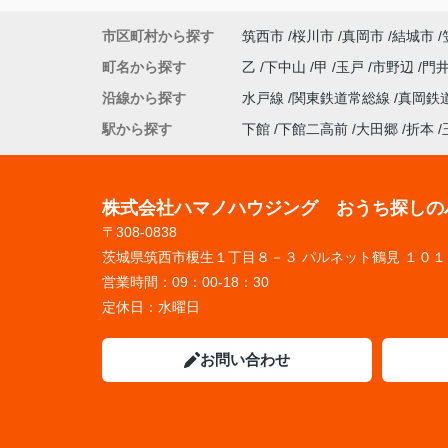
市区町村から探す
筑西市
桜川市
真岡市
結城市
町名から探す
乙
下中山
甲
玉戸
市野辺
門
沿線から探す
水戸線
関東鉄道常総線
真岡鉄
駅から探す
下館
下館二高前
大田郷
折本
株式会社ハマノハウジング おうち探しの
〒308-0838
茨城県筑西市榎生１丁目８－３ パルネット鶴見 １０１
営業時間：
09：00-18：30
定休日：
水曜日
お問い合わせ