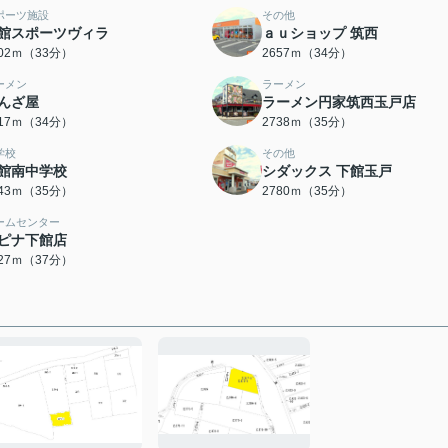
ポーツ施設
その他
館スポーツヴィラ
ａｕショップ 筑西
602ｍ（33分）
2657ｍ（34分）
ーメン
ラーメン
んざ屋
ラーメン円家筑西玉戸店
717ｍ（34分）
2738ｍ（35分）
学校
その他
館南中学校
シダックス 下館玉戸
743ｍ（35分）
2780ｍ（35分）
ームセンター
ピナ下館店
927ｍ（37分）