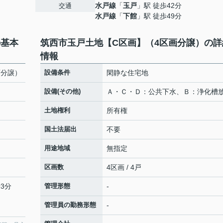
水戸線
「
玉戸
」駅 徒歩42分
交通
水戸線
「
下館
」駅 徒歩49分
の基本
筑西市玉戸土地【C区画】（4区画分譲）の詳
情報
画分譲）
設備条件
閑静な住宅地
設備(その他)
Ａ・Ｃ・Ｄ：公共下水、Ｂ：浄化槽
土地権利
所有権
国土法届出
不要
用途地域
無指定
区画数
4区画 / 4戸
3分
管理形態
-
管理員の勤務形態
-