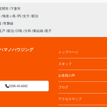
笠間市
下妻市
井
海老ヶ島
丙
女方
新治
道
常磐線
玉戸
新治
川島
大和
東結城
黒子
ハマノハウジング
トップページ
スタッフ
お客様の声
0296-45-6682
ブログ
アクセスマップ