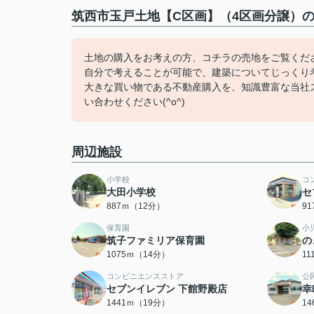
筑西市玉戸土地【C区画】（4区画分譲）の
土地の購入をお考えの方、コチラの売地をご覧くださ
自分で考えることが可能で、建築についてじっくり
大きな買い物である不動産購入を、知識豊富な当社
い合わせください(^o^)
周辺施設
小学校
コ
大田小学校
セ
887ｍ（12分）
9
保育園
小
筑子ファミリア保育園
の
1075ｍ（14分）
1
コンビニエンスストア
公
セブンイレブン 下館野殿店
幸
1441ｍ（19分）
1