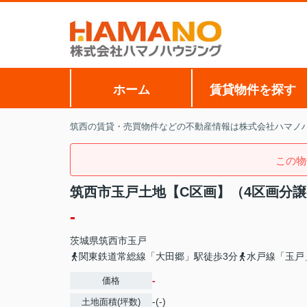
ホーム
賃貸物件を探す
筑西の賃貸・売買物件などの不動産情報は株式会社ハマノ
この物
筑西市玉戸土地【C区画】（4区画分譲
-
茨城県
筑西市
玉戸
関東鉄道常総線「大田郷」駅徒歩3分
水戸線「玉戸
-
価格
-(-)
土地面積(坪数)