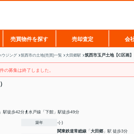
売買物件を探す
売却査定
会
筑西市玉戸土地【C区画】
ハウジング
筑西市の土地(売買)一覧
大田郷駅
件の募集は終了しました。
）
」駅徒歩42分
水戸線「下館」駅徒歩49分
-(-)
築年
関東鉄道常総線
「
大田郷
」駅 徒歩3分