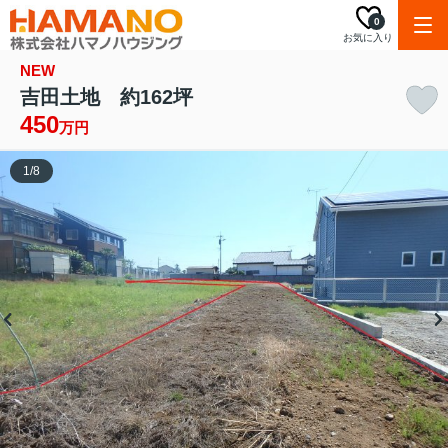
0
お気に入り
NEW
吉田土地 約162坪
450
万円
1
/
8