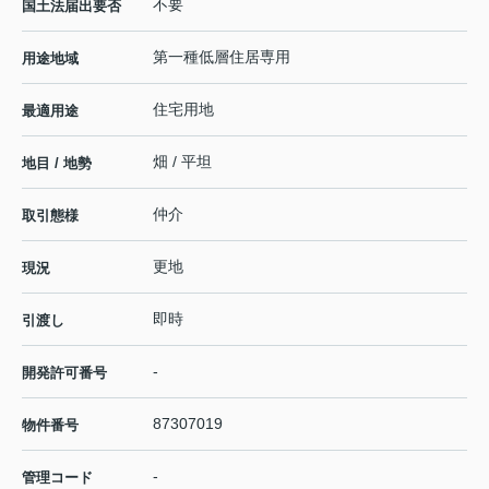
不要
国土法届出要否
第一種低層住居専用
用途地域
住宅用地
最適用途
畑 / 平坦
地目 / 地勢
仲介
取引態様
更地
現況
即時
引渡し
-
開発許可番号
87307019
物件番号
-
管理コード