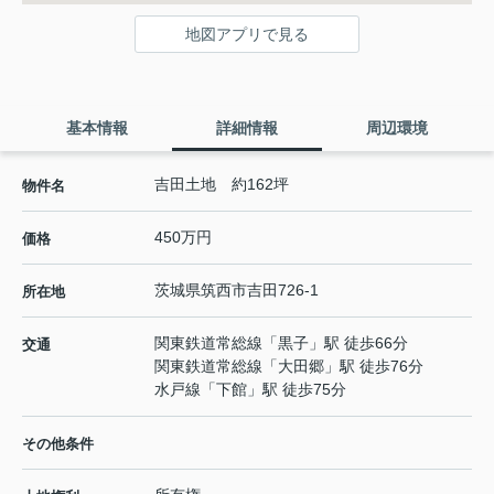
地図アプリで見る
基本情報
詳細情報
周辺環境
吉田土地 約162坪
物件名
450万円
価格
茨城県
筑西市
吉田
726-1
所在地
関東鉄道常総線
「
黒子
」駅 徒歩66分
交通
関東鉄道常総線
「
大田郷
」駅 徒歩76分
水戸線
「
下館
」駅 徒歩75分
その他条件