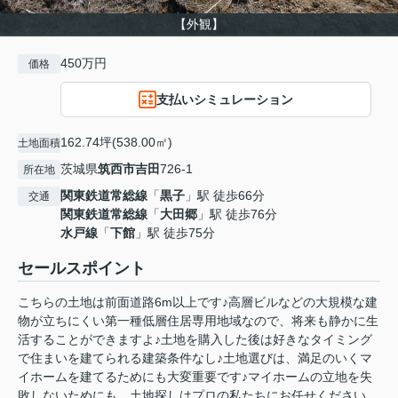
【外観】
450万円
価格
支払いシミュレーション
162.74坪(538.00㎡)
土地面積
茨城県
筑西市
吉田
726-1
所在地
関東鉄道常総線
「
黒子
」駅 徒歩66分
交通
関東鉄道常総線
「
大田郷
」駅 徒歩76分
水戸線
「
下館
」駅 徒歩75分
セールスポイント
こちらの土地は前面道路6m以上です♪高層ビルなどの大規模な建
物が立ちにくい第一種低層住居専用地域なので、将来も静かに生
活することができますよ♪土地を購入した後は好きなタイミング
で住まいを建てられる建築条件なし♪土地選びは、満足のいくマ
イホームを建てるためにも大変重要です♪マイホームの立地を失
敗しないためにも、土地探しはプロの私たちにお任せください