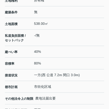
所有権
土地権利
無
建築条件
538.00㎡
土地面積
-/無
私道負担面積 /
セットバック
40%
建ぺい率
80%
容積率
一方(西 公道 7.2m 間口 3.0m)
接道状況
市街化区域
都市計画
農地法届出要
その他法令上の制限