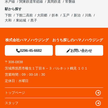
水戸線
関東鉄道常総線
真岡鉄道
常磐線
駅から探す
下館
下館二高前
大田郷
折本
玉戸
新治
川島
大和
東結城
黒子
株式会社ハマノハウジング おうち探しのハマノハウジング
0296-45-6682
お問い合わせ
〒308-0838
茨城県筑西市榎生１丁目８－３ パルネット鶴見 １０１
営業時間：
09：00-18：30
定休日：
水曜日
トップページ
スタッフ