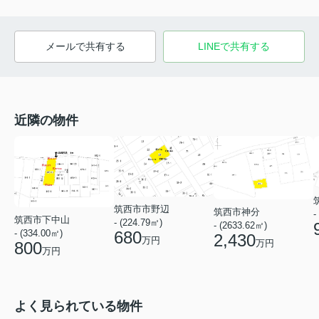
メールで共有する
LINEで共有する
近隣の物件
筑西市市野辺
筑西市神分
-
筑西市下中山
- (224.79㎡)
- (2633.62㎡)
680
- (334.00㎡)
2,430
万円
万円
800
万円
よく見られている物件