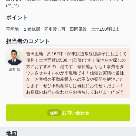
(*^_^*)
ポイント
平坦地
１種低層
即引渡し可
田園風景
土地150坪以上
担当者のコメント
吉田土地 約162坪：関東鉄道常総線黒子にも近くて
便利！土地面積は538㎡(公簿)です！売地をお探しの
方におすすめの土地です！傾斜地よりも工事費をダ
濱野 登
ウンさせやすいのが平坦地です！信頼と実績の当社
が、お客様の不動産購入への不安や疑問を解消いた
します！ぜひ不動産探しは当社にお任せください！
お客様のお問い合わせをお待ちしております(*´ω`*)
お問い合わせ
無料
地図