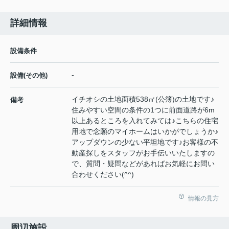
詳細情報
設備条件
-
設備(その他)
イチオシの土地面積538㎡(公簿)の土地です♪
備考
住みやすい空間の条件の1つに前面道路が6m
以上あるところを入れてみては♪こちらの住宅
用地で念願のマイホームはいかがでしょうか♪
アップダウンの少ない平坦地です♪お客様の不
動産探しをスタッフがお手伝いいたしますの
で、質問・疑問などがあればお気軽にお問い
合わせください(^^)
情報の見方
周辺施設