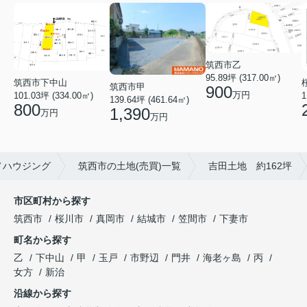
筑西市乙
95.89坪 (317.00㎡)
筑西市下中山
筑西市甲
900
万円
1
101.03坪 (334.00㎡)
139.64坪 (461.64㎡)
800
1,390
万円
万円
ノハウジング
筑西市の土地(売買)一覧
吉田土地 約162坪
市区町村から探す
筑西市
桜川市
真岡市
結城市
笠間市
下妻市
町名から探す
乙
下中山
甲
玉戸
市野辺
門井
海老ヶ島
丙
女方
新治
沿線から探す