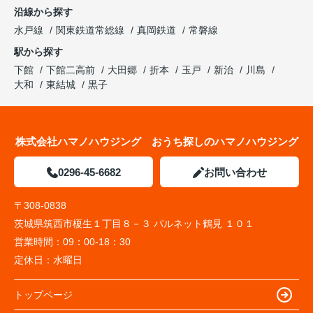
沿線から探す
水戸線
関東鉄道常総線
真岡鉄道
常磐線
駅から探す
下館
下館二高前
大田郷
折本
玉戸
新治
川島
大和
東結城
黒子
株式会社ハマノハウジング おうち探しのハマノハウジング
0296-45-6682
お問い合わせ
〒308-0838
茨城県筑西市榎生１丁目８－３ パルネット鶴見 １０１
営業時間：
09：00-18：30
定休日：
水曜日
トップページ