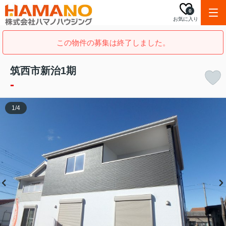
0
お気に入り
この物件の募集は終了しました。
筑西市新治1期
-
1
/
4