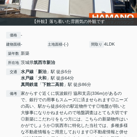
【外観】落ち着いた雰囲気の外観です
-
価格
-
-(-)
4LDK
建物面積
土地面積
間取り
新築
築年数
茨城県
筑西市
新治
所在地
水戸線
「
新治
」駅 徒歩5分
交通
水戸線
「
大和
」駅 徒歩64分
真岡鉄道
「
下館二高前
」駅 徒歩86分
家からすぐ近くに筑波銀行 協和支店(336m)があるの
備考
で、銀行での用事もスムーズに済ませられます◎ニーズ
の高い、駅から徒歩6分の駅近物件です◎地盤が弱いと
大惨事になりかねませんので地盤調査はとても大切です
◎新築にこだわりをもつ方には、こちらの新築物件はい
かがでしょうか◎筑西市に特化した当社では、多種多様
な不動産情報をご用意しております◎不動産情報と併せ