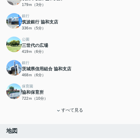
179ｍ（3分）
銀行
筑波銀行 協和支店
336ｍ（5分）
公園
三世代の広場
419ｍ（6分）
銀行
茨城県信用組合 協和支店
468ｍ（6分）
保育園
協和保育所
722ｍ（10分）
すべて見る
地図