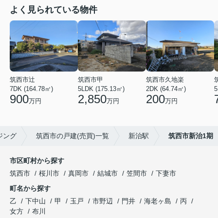
よく見られている物件
筑西市辻
筑西市甲
筑西市久地楽
7DK (164.78㎡)
5LDK (175.13㎡)
2DK (64.74㎡)
5
900
2,850
200
万円
万円
万円
ジング
筑西市の戸建(売買)一覧
新治駅
筑西市新治1期
市区町村から探す
筑西市
桜川市
真岡市
結城市
笠間市
下妻市
町名から探す
乙
下中山
甲
玉戸
市野辺
門井
海老ヶ島
丙
女方
布川