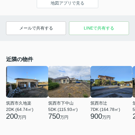
地図アプリで見る
メールで共有する
LINEで共有する
近隣の物件
筑西市久地楽
筑西市下中山
筑西市辻
2DK (64.74㎡)
5DK (115.93㎡)
7DK (164.78㎡)
5
200
750
900
万円
万円
万円