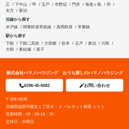
乙
下中山
甲
玉戸
市野辺
門井
海老ヶ島
丙
女方
新治
沿線から探す
水戸線
関東鉄道常総線
真岡鉄道
常磐線
駅から探す
下館
下館二高前
大田郷
折本
玉戸
新治
川島
大和
東結城
黒子
株式会社ハマノハウジング おうち探しのハマノハウジング
0296-45-6682
お問い合わせ
〒308-0838
茨城県筑西市榎生１丁目８－３ パルネット鶴見 １０１
営業時間：
09：00-18：30
定休日：
水曜日