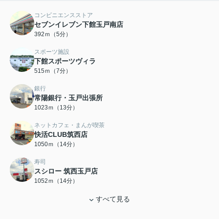
コンビニエンスストア
セブンイレブン下館玉戸南店
392ｍ（5分）
スポーツ施設
下館スポーツヴィラ
515ｍ（7分）
銀行
常陽銀行・玉戸出張所
1023ｍ（13分）
ネットカフェ・まんが喫茶
快活CLUB筑西店
1050ｍ（14分）
寿司
スシロー 筑西玉戸店
1052ｍ（14分）
すべて見る