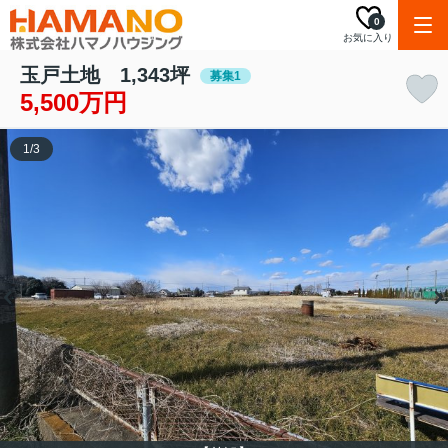
0
お気に入り
玉戸土地 1,343坪
募集1
5,500万円
1
/
3