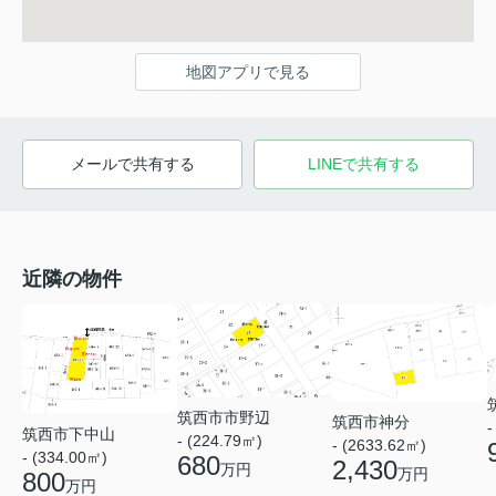
地図アプリで見る
メールで共有する
LINEで共有する
近隣の物件
筑西市市野辺
筑西市神分
-
筑西市下中山
- (224.79㎡)
- (2633.62㎡)
- (334.00㎡)
680
2,430
万円
万円
800
万円