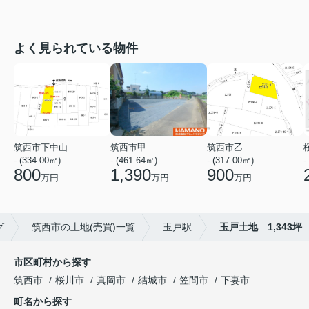
よく見られている物件
筑西市下中山
筑西市甲
筑西市乙
- (334.00㎡)
- (461.64㎡)
- (317.00㎡)
-
800
1,390
900
万円
万円
万円
グ
筑西市の土地(売買)一覧
玉戸駅
玉戸土地 1,343坪
市区町村から探す
筑西市
桜川市
真岡市
結城市
笠間市
下妻市
町名から探す