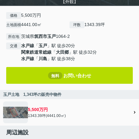
【外観】
5,500万円
価格
4441.00㎡
1343.39坪
土地面積
坪数
茨城県
筑西市
玉戸
1064-2
所在地
水戸線
「
玉戸
」駅 徒歩20分
交通
関東鉄道常総線
「
大田郷
」駅 徒歩32分
水戸線
「
川島
」駅 徒歩38分
お問い合わせ
無料
玉戸土地 1,343坪の販売中物件
5,500万円
1343.39坪(4441.00㎡)
周辺施設