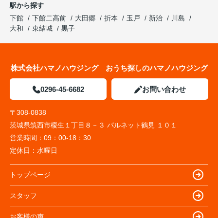
駅から探す
下館
下館二高前
大田郷
折本
玉戸
新治
川島
大和
東結城
黒子
株式会社ハマノハウジング おうち探しのハマノハウジング
0296-45-6682
お問い合わせ
〒308-0838
茨城県筑西市榎生１丁目８－３ パルネット鶴見 １０１
営業時間：
09：00-18：30
定休日：
水曜日
トップページ
スタッフ
お客様の声