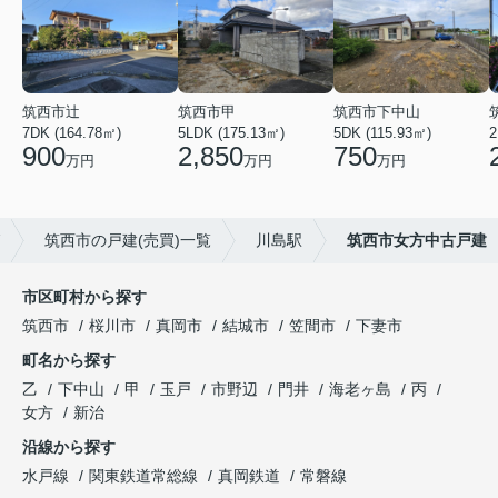
筑西市辻
筑西市甲
筑西市下中山
7DK (164.78㎡)
5LDK (175.13㎡)
5DK (115.93㎡)
2
900
2,850
750
万円
万円
万円
筑西市の戸建(売買)一覧
川島駅
筑西市女方中古戸建
市区町村から探す
筑西市
桜川市
真岡市
結城市
笠間市
下妻市
町名から探す
乙
下中山
甲
玉戸
市野辺
門井
海老ヶ島
丙
女方
新治
沿線から探す
水戸線
関東鉄道常総線
真岡鉄道
常磐線