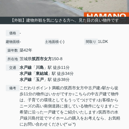
【外観】建物外観を気になさる方へ、見た目の良い物件です
-
価格
-
-(-)
1LDK
建物面積
土地面積
間取り
築42年
築年数
茨城県
筑西市
女方
150-8
所在地
水戸線
「
川島
」駅 徒歩11分
交通
水戸線
「
東結城
」駅 徒歩34分
水戸線
「
玉戸
」駅 徒歩38分
こだわりポイント満載の筑西市女方中古戸建♪駅から徒
備考
歩11分の物件はいかがですか♪こちらの中古戸建て物件
は、子育ての環境としてもうってつけです♪お客様から
ニーズの高い南側道路に接している物件になります♪ご
希望に沿った一戸建てをご紹介いたします♪筑西市の水
戸線川島付近でマイホームの購入をお考えなら、お気軽
にお問い合わせください(*´ω`*)