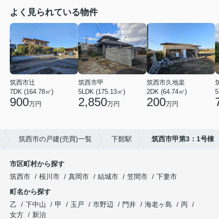
よく見られている物件
筑西市辻
筑西市甲
筑西市久地楽
7DK (164.78㎡)
5LDK (175.13㎡)
2DK (64.74㎡)
5
900
2,850
200
万円
万円
万円
筑西市の戸建(売買)一覧
下館駅
筑西市甲第3：1号棟
市区町村から探す
筑西市
桜川市
真岡市
結城市
笠間市
下妻市
町名から探す
乙
下中山
甲
玉戸
市野辺
門井
海老ヶ島
丙
女方
新治