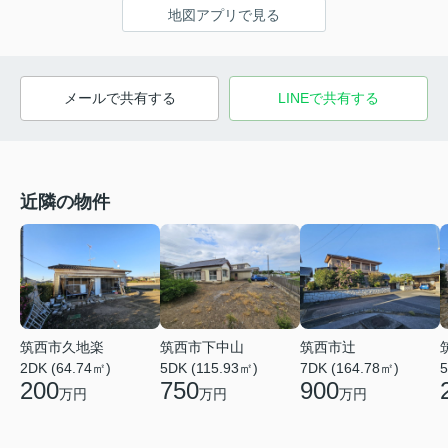
地図アプリで見る
メールで共有する
LINEで共有する
近隣の物件
筑西市久地楽
筑西市下中山
筑西市辻
2DK (64.74㎡)
5DK (115.93㎡)
7DK (164.78㎡)
5
200
750
900
万円
万円
万円