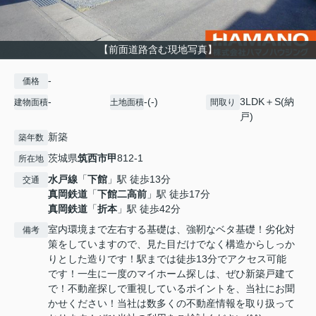
【前面道路含む現地写真】
-
価格
-
-(-)
3LDK＋S(納
建物面積
土地面積
間取り
戸)
新築
築年数
茨城県
筑西市
甲
812-1
所在地
水戸線
「
下館
」駅 徒歩13分
交通
真岡鉄道
「
下館二高前
」駅 徒歩17分
真岡鉄道
「
折本
」駅 徒歩42分
室内環境まで左右する基礎は、強靭なベタ基礎！劣化対
備考
策をしていますので、見た目だけでなく構造からしっか
りとした造りです！駅までは徒歩13分でアクセス可能
です！一生に一度のマイホーム探しは、ぜひ新築戸建て
で！不動産探しで重視しているポイントを、当社にお聞
かせください！当社は数多くの不動産情報を取り扱って