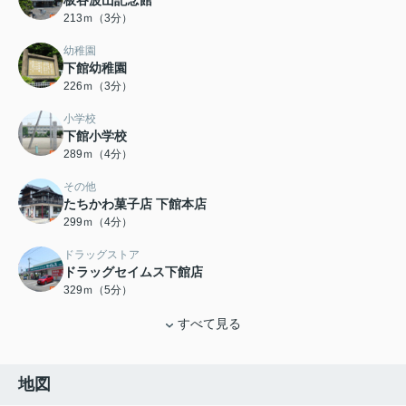
板谷波山記念館
213ｍ（3分）
幼稚園
下館幼稚園
226ｍ（3分）
小学校
下館小学校
289ｍ（4分）
その他
たちかわ菓子店 下館本店
299ｍ（4分）
ドラッグストア
ドラッグセイムス下館店
329ｍ（5分）
すべて見る
地図