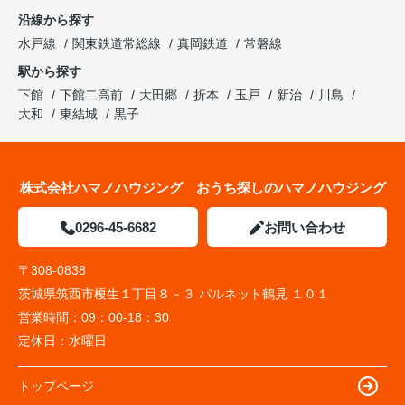
沿線から探す
水戸線
関東鉄道常総線
真岡鉄道
常磐線
駅から探す
下館
下館二高前
大田郷
折本
玉戸
新治
川島
大和
東結城
黒子
株式会社ハマノハウジング おうち探しのハマノハウジング
0296-45-6682
お問い合わせ
〒308-0838
茨城県筑西市榎生１丁目８－３ パルネット鶴見 １０１
営業時間：
09：00-18：30
定休日：
水曜日
トップページ