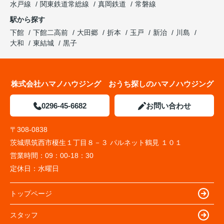
水戸線
関東鉄道常総線
真岡鉄道
常磐線
駅から探す
下館
下館二高前
大田郷
折本
玉戸
新治
川島
大和
東結城
黒子
株式会社ハマノハウジング おうち探しのハマノハウジング
0296-45-6682
お問い合わせ
〒308-0838
茨城県筑西市榎生１丁目８－３ パルネット鶴見 １０１
営業時間：
09：00-18：30
定休日：
水曜日
トップページ
スタッフ