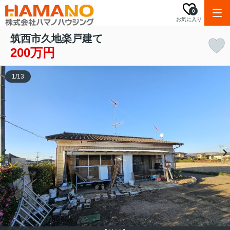
0
お気に入り
筑西市久地楽戸建て
200万円
1
/
13