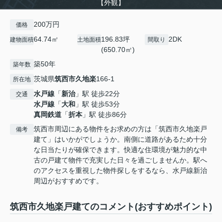
【外観】
200万円
価格
64.74㎡
196.83坪
2DK
建物面積
土地面積
間取り
(650.70㎡)
築50年
築年数
茨城県
筑西市
久地楽
166-1
所在地
水戸線
「
新治
」駅 徒歩22分
交通
水戸線
「
大和
」駅 徒歩53分
真岡鉄道
「
折本
」駅 徒歩86分
筑西市周辺にある物件をお求めの方は「筑西市久地楽戸
備考
建て」はいかがでしょうか。南側に道路があるため十分
な日当たりが確保できます。快適な住環境が魅力的な中
古の戸建て物件で充実した日々を過ごしませんか。駅へ
のアクセスを重視した物件探しをするなら、水戸線新治
周辺がおすすめです。
筑西市久地楽戸建てのコメント(おすすめポイント)