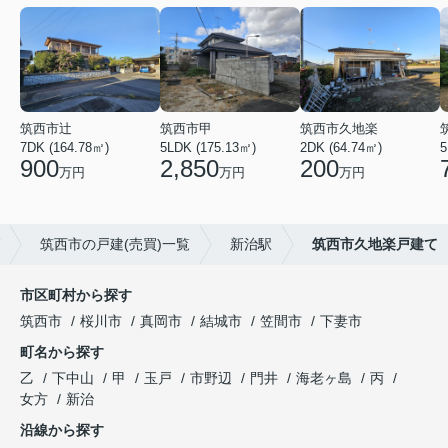
筑西市辻
筑西市甲
筑西市久地楽
7DK (164.78㎡)
5LDK (175.13㎡)
2DK (64.74㎡)
5
900
2,850
200
万円
万円
万円
筑西市の戸建(売買)一覧
新治駅
筑西市久地楽戸建て
市区町村から探す
筑西市
桜川市
真岡市
結城市
笠間市
下妻市
町名から探す
乙
下中山
甲
玉戸
市野辺
門井
海老ヶ島
丙
女方
新治
沿線から探す