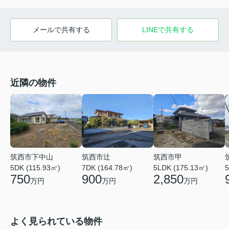
メールで共有する
LINEで共有する
近隣の物件
筑西市下中山
筑西市辻
筑西市甲
5DK (115.93㎡)
7DK (164.78㎡)
5LDK (175.13㎡)
5
750
900
2,850
万円
万円
万円
よく見られている物件