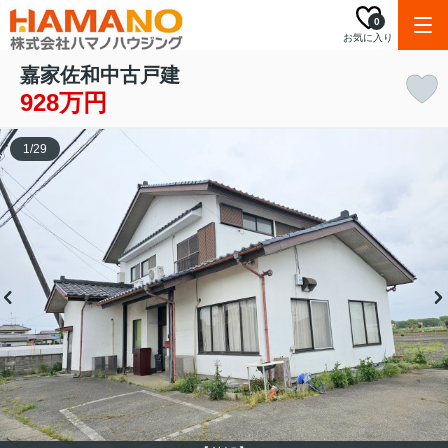
0
お気に入り
嘉家佐和中古戸建
928万円
1
/
29