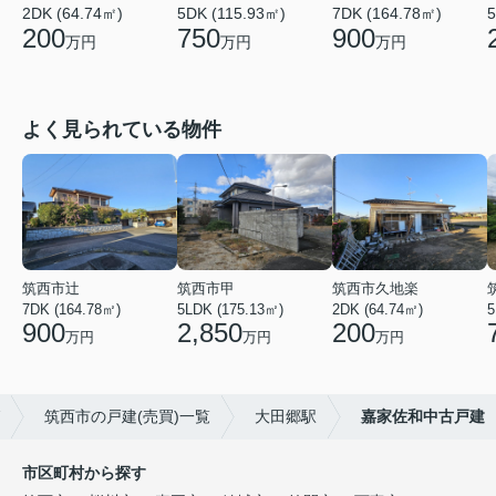
2DK (64.74㎡)
5DK (115.93㎡)
7DK (164.78㎡)
5
200
750
900
万円
万円
万円
よく見られている物件
筑西市辻
筑西市甲
筑西市久地楽
7DK (164.78㎡)
5LDK (175.13㎡)
2DK (64.74㎡)
5
900
2,850
200
万円
万円
万円
筑西市の戸建(売買)一覧
大田郷駅
嘉家佐和中古戸建
市区町村から探す