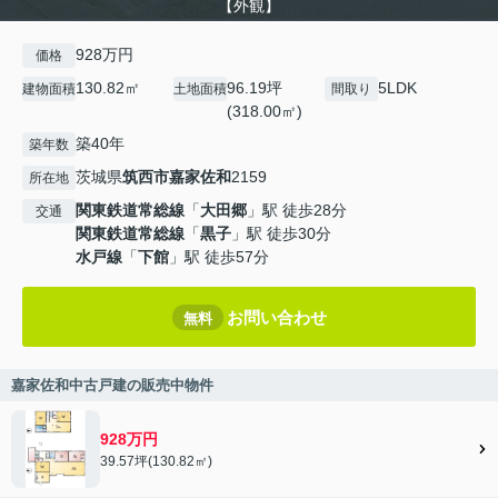
【外観】
928万円
価格
130.82㎡
96.19坪
5LDK
建物面積
土地面積
間取り
(318.00㎡)
築40年
築年数
茨城県
筑西市
嘉家佐和
2159
所在地
関東鉄道常総線
「
大田郷
」駅 徒歩28分
交通
関東鉄道常総線
「
黒子
」駅 徒歩30分
水戸線
「
下館
」駅 徒歩57分
お問い合わせ
無料
嘉家佐和中古戸建の販売中物件
928万円
39.57坪(130.82㎡)