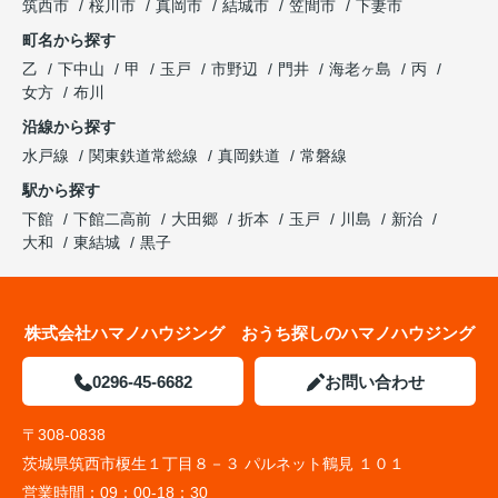
筑西市
桜川市
真岡市
結城市
笠間市
下妻市
町名から探す
乙
下中山
甲
玉戸
市野辺
門井
海老ヶ島
丙
女方
布川
沿線から探す
水戸線
関東鉄道常総線
真岡鉄道
常磐線
駅から探す
下館
下館二高前
大田郷
折本
玉戸
川島
新治
大和
東結城
黒子
株式会社ハマノハウジング おうち探しのハマノハウジング
0296-45-6682
お問い合わせ
〒308-0838
茨城県筑西市榎生１丁目８－３ パルネット鶴見 １０１
営業時間：
09：00-18：30