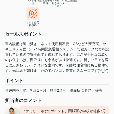
バストイレ
室内洗濯機
TVモニタ
独立洗面台
別
置場
付きインタ
ーホン
ネット使用
料無料
セールスポイント
室内設備は追い焚き・ネット使用料不要・CSなど大変充実。セ
キュリティ面は、24時間緊急通報システム・防犯ガラスなどを設
置しているので安全面でも優れております。広さが十分な2LDK
のお住まいは、間取りにも余裕があり快適です。新しい日々を送
るにふさわしい、きれいな室内です。閑静な住宅地にある物件で
す。光回線を繋げましたのでパソコン作業がスムーズです(*^_^*)
ポイント
住戸内覧可能
礼金1ヶ月
駐車2台可
洗面所にドア
浴槽
担当者のコメント
ファミリー向けのポイント、関城西小学校が徒歩7分