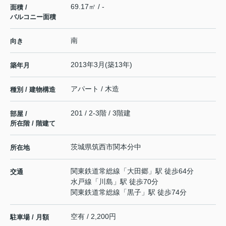
69.17㎡ / -
面積 /
バルコニー面積
南
向き
2013年3月(築13年)
築年月
アパート / 木造
種別 / 建物構造
201 / 2-3階 / 3階建
部屋 /
所在階 / 階建て
茨城県
筑西市
関本分中
所在地
関東鉄道常総線
「
大田郷
」駅 徒歩64分
交通
水戸線
「
川島
」駅 徒歩70分
関東鉄道常総線
「
黒子
」駅 徒歩74分
空有 / 2,200円
駐車場 / 月額