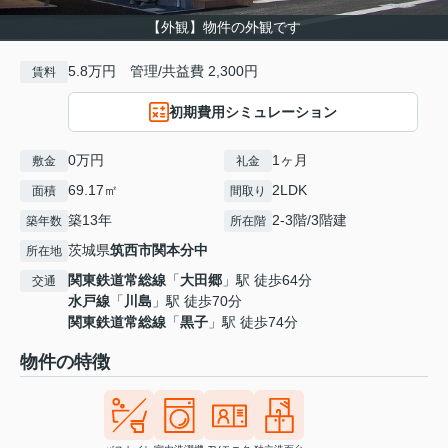
【外観】物件の外観です
5.8万円 管理/共益費 2,300円
賃料
初期費用シミュレーション
0万円
1ヶ月
敷金
礼金
69.17㎡
2LDK
面積
間取り
築13年
2-3階/3階建
築年数
所在階
茨城県
筑西市
関本分中
所在地
関東鉄道常総線
「
大田郷
」駅 徒歩64分
交通
水戸線
「
川島
」駅 徒歩70分
関東鉄道常総線
「
黒子
」駅 徒歩74分
物件の特徴