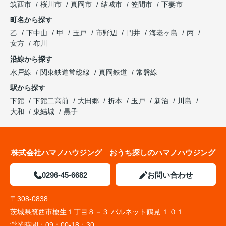
筑西市
桜川市
真岡市
結城市
笠間市
下妻市
町名から探す
乙
下中山
甲
玉戸
市野辺
門井
海老ヶ島
丙
女方
布川
沿線から探す
水戸線
関東鉄道常総線
真岡鉄道
常磐線
駅から探す
下館
下館二高前
大田郷
折本
玉戸
新治
川島
大和
東結城
黒子
株式会社ハマノハウジング おうち探しのハマノハウジング
0296-45-6682
お問い合わせ
〒308-0838
茨城県筑西市榎生１丁目８－３ パルネット鶴見 １０１
営業時間：
09：00-18：30