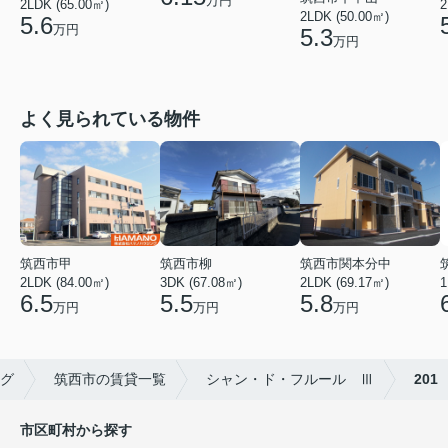
万円
2LDK (65.00㎡)
2
2LDK (50.00㎡)
5.6
万円
5.3
万円
よく見られている物件
筑西市甲
筑西市柳
筑西市関本分中
2LDK (84.00㎡)
3DK (67.08㎡)
2LDK (69.17㎡)
1
6.5
5.5
5.8
万円
万円
万円
グ
筑西市の賃貸一覧
シャン・ド・フルール Ⅲ
201
市区町村から探す