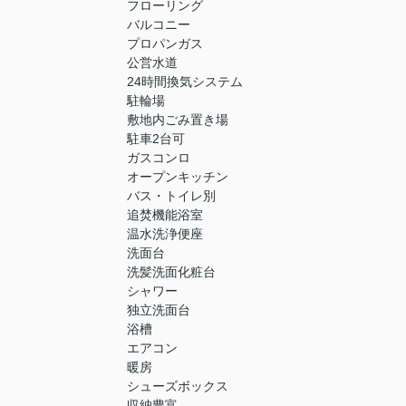
フローリング
バルコニー
プロパンガス
公営水道
24時間換気システム
駐輪場
敷地内ごみ置き場
駐車2台可
ガスコンロ
オープンキッチン
バス・トイレ別
追焚機能浴室
温水洗浄便座
洗面台
洗髪洗面化粧台
シャワー
独立洗面台
浴槽
エアコン
暖房
シューズボックス
収納豊富