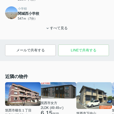
小学校
関城西小学校
547ｍ（7分）
すべて見る
メールで共有する
LINEで共有する
近隣の物件
筑西市女方
2LDK (49.49㎡)
筑西市榎生１丁目
6.15
筑西市下中山