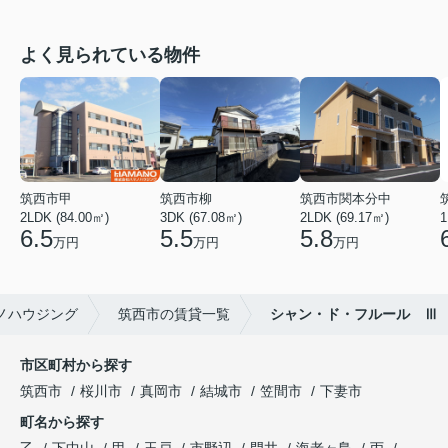
よく見られている物件
筑西市甲
筑西市柳
筑西市関本分中
2LDK (84.00㎡)
3DK (67.08㎡)
2LDK (69.17㎡)
1
6.5
5.5
5.8
万円
万円
万円
ノハウジング
筑西市の賃貸一覧
シャン・ド・フルール Ⅲ
市区町村から探す
筑西市
桜川市
真岡市
結城市
笠間市
下妻市
町名から探す