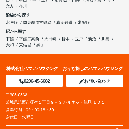
乙
下中山
甲
玉戸
市野辺
門井
海老ヶ島
丙
女方
布川
沿線から探す
水戸線
関東鉄道常総線
真岡鉄道
常磐線
駅から探す
下館
下館二高前
大田郷
折本
玉戸
新治
川島
大和
東結城
黒子
株式会社ハマノハウジング おうち探しのハマノハウジング
0296-45-6682
お問い合わせ
〒308-0838
茨城県筑西市榎生１丁目８－３ パルネット鶴見 １０１
営業時間：
09：00-18：30
定休日：
水曜日