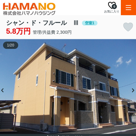
0
お気に入り
シャン・ド・フルール Ⅲ
空室1
5.8万円
管理/共益費 2,300円
1
/
20