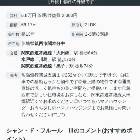
【外観】物件の外観です
5.8万円 管理/共益費 2,300円
賃料
69.17㎡
2LDK
面積
間取り
築13年
2-3階/3階建
築年数
所在階
茨城県
筑西市
関本分中
所在地
関東鉄道常総線
「
大田郷
」駅 徒歩64分
交通
水戸線
「
川島
」駅 徒歩70分
関東鉄道常総線
「
黒子
」駅 徒歩74分
常陽銀行関城支店まで252mです◎駅まで平坦で、自転
備考
車での移動もラクな物件です◎最上階の物件です◎通風
良好の涼しく気持ちの良い空間をご提供いたします◎筑
西市で新しい住環境をお探しなら、関東鉄道常総線大田
郷駅近くでお求めください◎いつでもハマノハウジン
グ おうち探しのハマノハウジングまでお気軽にお問い
合わせください(*^_^*)
シャン・ド・フルール Ⅲのコメント(おすすめポ
イント)