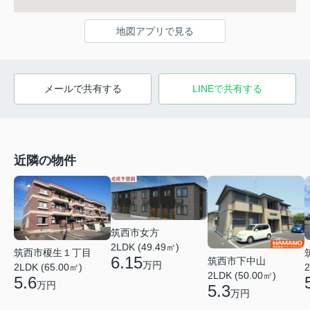
地図アプリで見る
メールで共有する
LINEで共有する
近隣の物件
筑西市女方
2LDK (49.49㎡)
筑西市榎生１丁目
6.15
筑西市下中山
万円
2LDK (65.00㎡)
2
2LDK (50.00㎡)
5.6
万円
5.3
万円