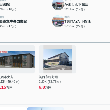
合病院
スーパー
田医院
かましん下館店
276ｍ（16分）
1281ｍ（17分）
書館
書店
西市立中央図書館
TSUTAYA 下館店
345ｍ（17分）
1706ｍ（22分）
筑西市女方
筑西市稲野辺
LDK (49.49㎡)
2LDK (53.75㎡)
.15
6.8
万円
万円