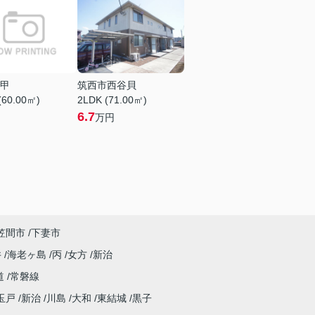
甲
筑西市西谷貝
(60.00㎡)
2LDK (71.00㎡)
6.7
万円
笠間市
下妻市
井
海老ヶ島
丙
女方
新治
道
常磐線
玉戸
新治
川島
大和
東結城
黒子