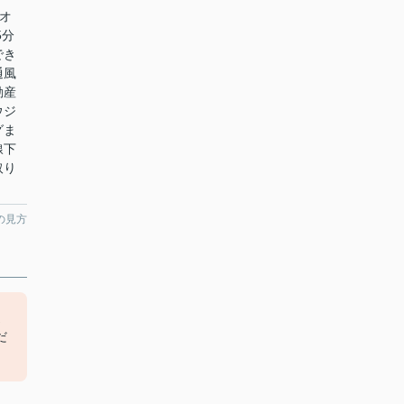
オ
5分
でき
通風
動産
ウジ
グま
線下
取り
の見方
近
だ