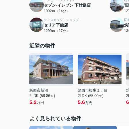
コンビニエンスストア
総
セブン‐イレブン 下館島店
宮
1092ｍ（14分）
1
ディスカウントショップ
図
セリア下館店
筑
1299ｍ（17分）
1
近隣の物件
筑西市新治
筑西市榎生１丁目
2LDK (58.86㎡)
2LDK (65.00㎡)
2
5.2
5.6
6
万円
万円
よく見られている物件