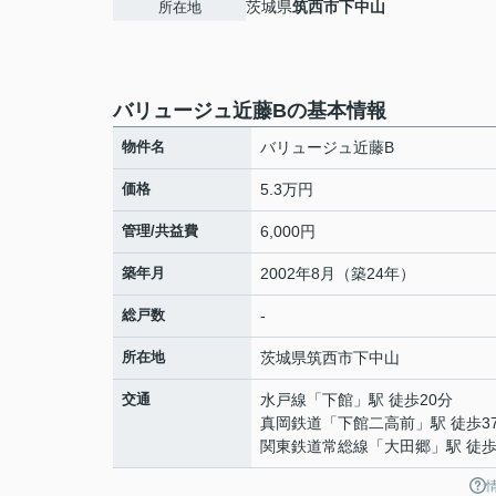
茨城県
筑西市
下中山
所在地
バリュージュ近藤Bの基本情報
物件名
バリュージュ近藤B
価格
5.3万円
管理/共益費
6,000円
築年月
2002年8月（築24年）
総戸数
-
所在地
茨城県
筑西市
下中山
交通
水戸線
「
下館
」駅 徒歩20分
真岡鉄道
「
下館二高前
」駅 徒歩3
関東鉄道常総線
「
大田郷
」駅 徒歩