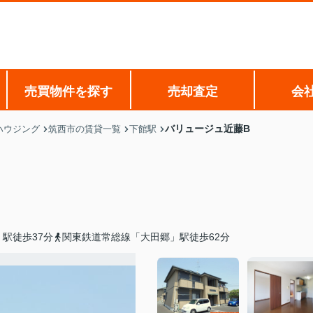
売買物件を探す
売却査定
会
バリュージュ近藤B
ハウジング
筑西市の賃貸一覧
下館駅
駅徒歩37分
関東鉄道常総線「大田郷」駅徒歩62分