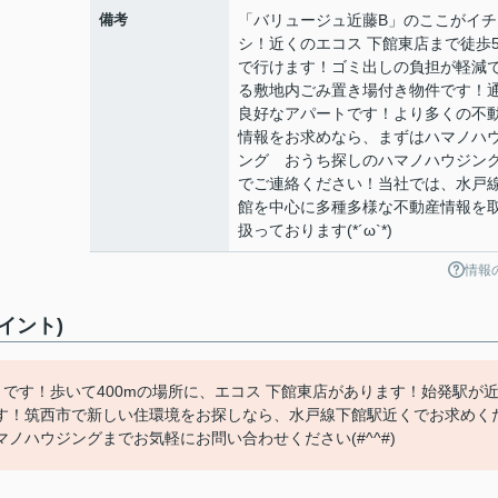
備考
「バリュージュ近藤B」のここがイチ
シ！近くのエコス 下館東店まで徒歩
で行けます！ゴミ出しの負担が軽減
る敷地内ごみ置き場付き物件です！
良好なアパートです！より多くの不
情報をお求めなら、まずはハマノハ
ング おうち探しのハマノハウジン
でご連絡ください！当社では、水戸
館を中心に多種多様な不動産情報を
扱っております(*´ω`*)
情報
イント)
です！歩いて400mの場所に、エコス 下館東店があります！始発駅が
す！筑西市で新しい住環境をお探しなら、水戸線下館駅近くでお求めく
ノハウジングまでお気軽にお問い合わせください(#^^#)