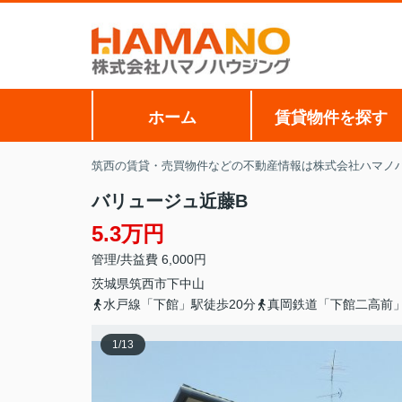
ホーム
賃貸物件を探す
筑西の賃貸・売買物件などの不動産情報は株式会社ハマノ
バリュージュ近藤B
5.3万円
管理/共益費 6,000円
茨城県
筑西市
下中山
水戸線「下館」駅徒歩20分
真岡鉄道「下館二高前」
1
/
13