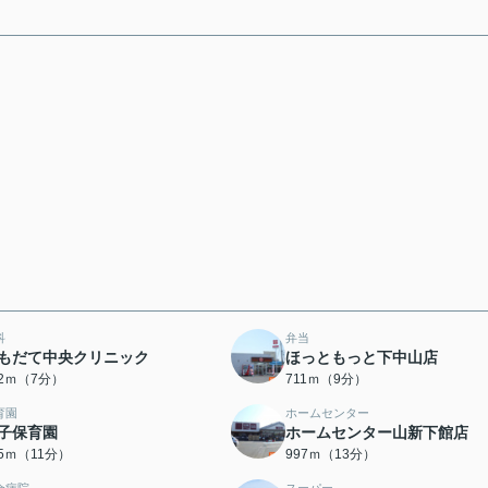
科
弁当
もだて中央クリニック
ほっともっと下中山店
32ｍ（7分）
711ｍ（9分）
育園
ホームセンター
子保育園
ホームセンター山新下館店
65ｍ（11分）
997ｍ（13分）