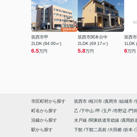
筑西市甲
筑西市関本分中
筑西市
2LDK (84.00㎡)
2LDK (69.17㎡)
1LDK 
6.5
5.8
6
万円
万円
万円
市区町村から探す
筑西市
桜川市
真岡市
結城市
町名から探す
乙
下中山
甲
玉戸
市野辺
門
沿線から探す
水戸線
関東鉄道常総線
真岡鉄
駅から探す
下館
下館二高前
大田郷
折本