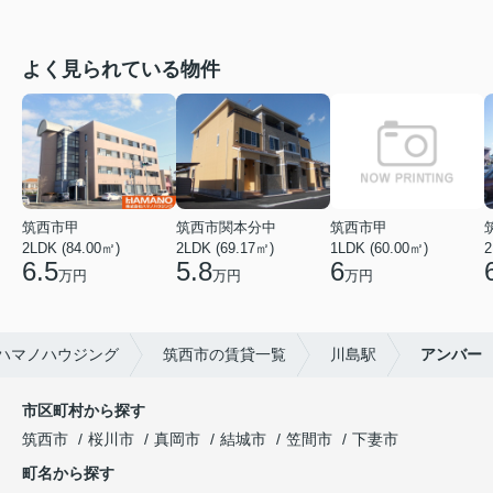
よく見られている物件
筑西市甲
筑西市関本分中
筑西市甲
2LDK (84.00㎡)
2LDK (69.17㎡)
1LDK (60.00㎡)
2
6.5
5.8
6
万円
万円
万円
ハマノハウジング
筑西市の賃貸一覧
川島駅
アンバー
市区町村から探す
筑西市
桜川市
真岡市
結城市
笠間市
下妻市
町名から探す