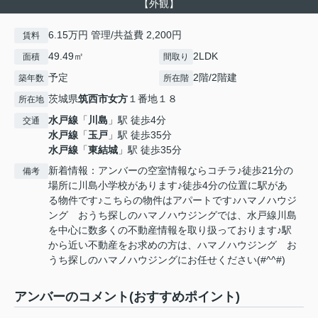
【外観】
6.15万円 管理/共益費 2,200円
賃料
49.49㎡
2LDK
面積
間取り
予定
2階/2階建
築年数
所在階
茨城県
筑西市
女方
１番地１８
所在地
水戸線
「
川島
」駅 徒歩4分
交通
水戸線
「
玉戸
」駅 徒歩35分
水戸線
「
東結城
」駅 徒歩35分
新着情報：アンバーの空室情報ならコチラ♪徒歩21分の
備考
場所に川島小学校があります♪徒歩4分の位置に駅があ
る物件です♪こちらの物件はアパートです♪ハマノハウジ
ング おうち探しのハマノハウジングでは、水戸線川島
を中心に数多くの不動産情報を取り扱っております♪駅
から近い不動産をお求めの方は、ハマノハウジング お
うち探しのハマノハウジングにお任せください(#^^#)
アンバーのコメント(おすすめポイント)