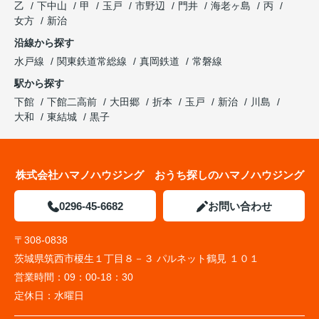
乙
下中山
甲
玉戸
市野辺
門井
海老ヶ島
丙
女方
新治
沿線から探す
水戸線
関東鉄道常総線
真岡鉄道
常磐線
駅から探す
下館
下館二高前
大田郷
折本
玉戸
新治
川島
大和
東結城
黒子
株式会社ハマノハウジング おうち探しのハマノハウジング
0296-45-6682
お問い合わせ
〒308-0838
茨城県筑西市榎生１丁目８－３ パルネット鶴見 １０１
営業時間：
09：00-18：30
定休日：
水曜日