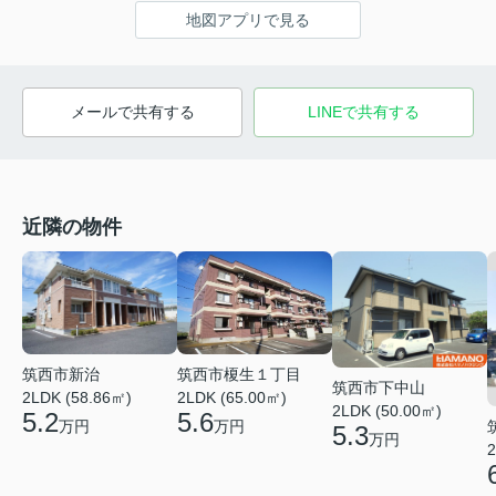
地図アプリで見る
メールで共有する
LINEで共有する
近隣の物件
筑西市榎生１丁目
筑西市新治
筑西市下中山
2LDK (65.00㎡)
2LDK (58.86㎡)
2LDK (50.00㎡)
5.6
5.2
万円
万円
5.3
万円
2