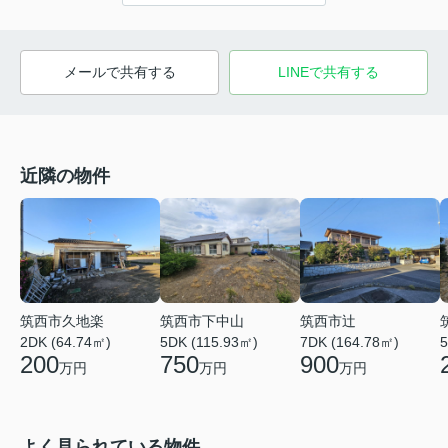
メールで共有する
LINEで共有する
近隣の物件
筑西市久地楽
筑西市下中山
筑西市辻
2DK (64.74㎡)
5DK (115.93㎡)
7DK (164.78㎡)
5
200
750
900
万円
万円
万円
よく見られている物件