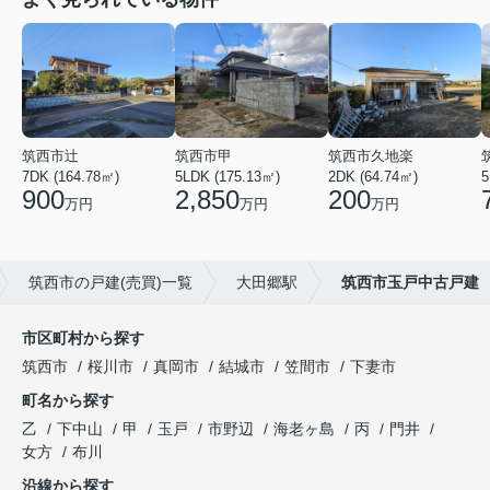
筑西市辻
筑西市甲
筑西市久地楽
7DK (164.78㎡)
5LDK (175.13㎡)
2DK (64.74㎡)
5
900
2,850
200
万円
万円
万円
筑西市の戸建(売買)一覧
大田郷駅
筑西市玉戸中古戸建
市区町村から探す
筑西市
桜川市
真岡市
結城市
笠間市
下妻市
町名から探す
乙
下中山
甲
玉戸
市野辺
海老ヶ島
丙
門井
女方
布川
沿線から探す