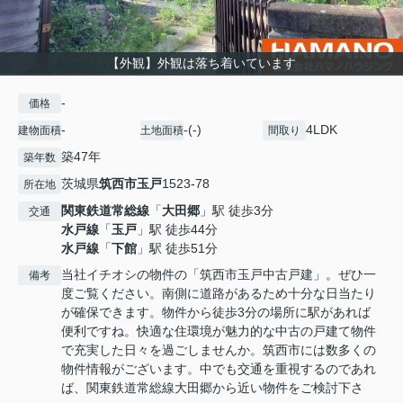
【外観】外観は落ち着いています
-
価格
-
-(-)
4LDK
建物面積
土地面積
間取り
築47年
築年数
茨城県
筑西市
玉戸
1523-78
所在地
関東鉄道常総線
「
大田郷
」駅 徒歩3分
交通
水戸線
「
玉戸
」駅 徒歩44分
水戸線
「
下館
」駅 徒歩51分
当社イチオシの物件の「筑西市玉戸中古戸建」。ぜひ一
備考
度ご覧ください。南側に道路があるため十分な日当たり
が確保できます。物件から徒歩3分の場所に駅があれば
便利ですね。快適な住環境が魅力的な中古の戸建て物件
で充実した日々を過ごしませんか。筑西市には数多くの
物件情報がございます。中でも交通を重視するのであれ
ば、関東鉄道常総線大田郷から近い物件をご検討下さ