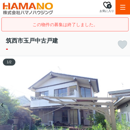
0
お気に入り
この物件の募集は終了しました。
筑西市玉戸中古戸建
-
1
/
2