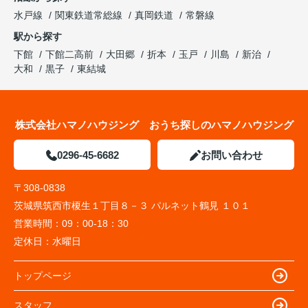
水戸線
関東鉄道常総線
真岡鉄道
常磐線
駅から探す
下館
下館二高前
大田郷
折本
玉戸
川島
新治
大和
黒子
東結城
株式会社ハマノハウジング おうち探しのハマノハウジング
0296-45-6682
お問い合わせ
〒308-0838
茨城県筑西市榎生１丁目８－３ パルネット鶴見 １０１
営業時間：
09：00-18：30
定休日：
水曜日
トップページ
スタッフ