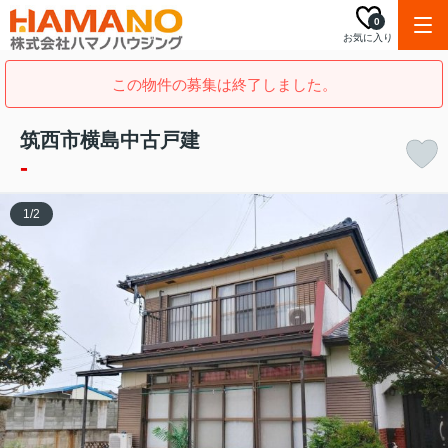
0
お気に入り
この物件の募集は終了しました。
筑西市横島中古戸建
-
1
/
2