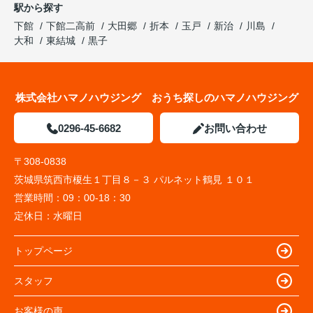
駅から探す
下館
下館二高前
大田郷
折本
玉戸
新治
川島
大和
東結城
黒子
株式会社ハマノハウジング おうち探しのハマノハウジング
0296-45-6682
お問い合わせ
〒308-0838
茨城県筑西市榎生１丁目８－３ パルネット鶴見 １０１
営業時間：
09：00-18：30
定休日：
水曜日
トップページ
スタッフ
お客様の声