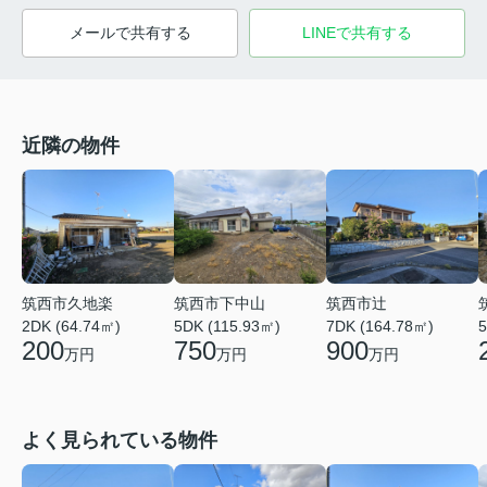
メールで共有する
LINEで共有する
近隣の物件
筑西市久地楽
筑西市下中山
筑西市辻
2DK (64.74㎡)
5DK (115.93㎡)
7DK (164.78㎡)
5
200
750
900
万円
万円
万円
よく見られている物件