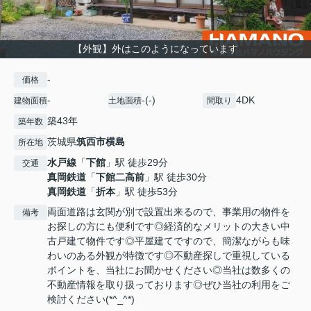
【外観】外はこのようになっています
-
価格
-
-(-)
4DK
建物面積
土地面積
間取り
築43年
築年数
茨城県
筑西市
横島
所在地
水戸線
「
下館
」駅 徒歩29分
交通
真岡鉄道
「
下館二高前
」駅 徒歩30分
真岡鉄道
「
折本
」駅 徒歩53分
両面道路は玄関が別で設置出来るので、事業用の物件を
備考
お探しの方にも便利です◎経済的なメリットの大きい中
古戸建て物件です◎平屋建てですので、簡潔ながらも味
わいのある外観が特徴です◎不動産探しで重視している
ポイントを、当社にお聞かせください◎当社は数多くの
不動産情報を取り扱っております◎ぜひ当社の利用をご
検討ください(*^_^*)