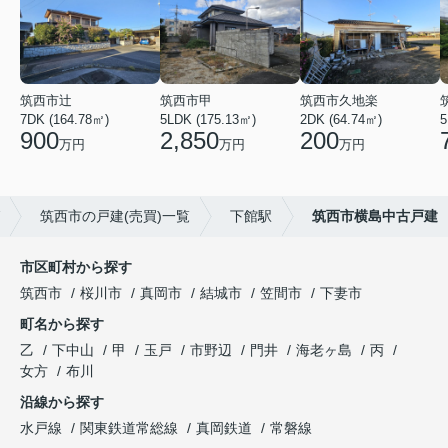
筑西市辻
筑西市甲
筑西市久地楽
7DK (164.78㎡)
5LDK (175.13㎡)
2DK (64.74㎡)
5
900
2,850
200
万円
万円
万円
筑西市の戸建(売買)一覧
下館駅
筑西市横島中古戸建
市区町村から探す
筑西市
桜川市
真岡市
結城市
笠間市
下妻市
町名から探す
乙
下中山
甲
玉戸
市野辺
門井
海老ヶ島
丙
女方
布川
沿線から探す
水戸線
関東鉄道常総線
真岡鉄道
常磐線