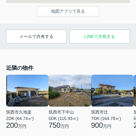
地図アプリで見る
メールで共有する
LINEで共有する
近隣の物件
筑西市久地楽
筑西市下中山
筑西市辻
2DK (64.74㎡)
5DK (115.93㎡)
7DK (164.78㎡)
5
200
750
900
万円
万円
万円