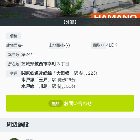
【外観】
-
価格
-
-(-)
4LDK
建物面積
土地面積
間取り
築24年
築年数
茨城県
筑西市
幸町
３丁目
所在地
関東鉄道常総線
「
大田郷
」駅 徒歩22分
交通
水戸線
「
玉戸
」駅 徒歩29分
水戸線
「
川島
」駅 徒歩51分
お問い合わせ
無料
周辺施設