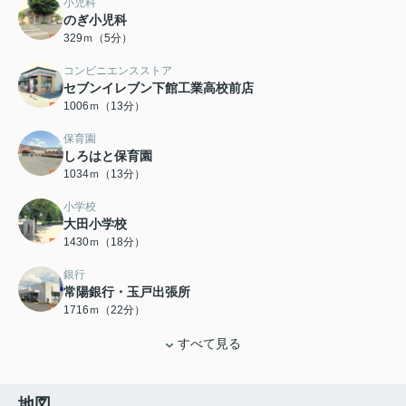
小児科
のぎ小児科
329ｍ（5分）
コンビニエンスストア
セブンイレブン下館工業高校前店
1006ｍ（13分）
保育園
しろはと保育園
1034ｍ（13分）
小学校
大田小学校
1430ｍ（18分）
銀行
常陽銀行・玉戸出張所
1716ｍ（22分）
すべて見る
地図