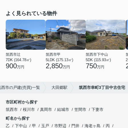
よく見られている物件
筑西市辻
筑西市甲
筑西市下中山
7DK (164.78㎡)
5LDK (175.13㎡)
5DK (115.93㎡)
2
900
2,850
750
万円
万円
万円
筑西市の戸建(売買)一覧
大田郷駅
筑西市幸町3丁目中古住宅
市区町村から探す
筑西市
桜川市
真岡市
結城市
笠間市
下妻市
町名から探す
乙
下中山
甲
玉戸
市野辺
門井
海老ヶ島
丙