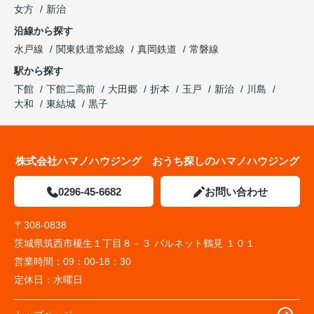
女方
新治
沿線から探す
水戸線
関東鉄道常総線
真岡鉄道
常磐線
駅から探す
下館
下館二高前
大田郷
折本
玉戸
新治
川島
大和
東結城
黒子
株式会社ハマノハウジング おうち探しのハマノハウジング
0296-45-6682
お問い合わせ
〒308-0838
茨城県筑西市榎生１丁目８－３ パルネット鶴見 １０１
営業時間：
09：00-18：30
定休日：
水曜日