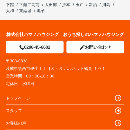
下館
下館二高前
大田郷
折本
玉戸
新治
川島
大和
東結城
黒子
株式会社ハマノハウジング おうち探しのハマノハウジング
0296-45-6682
お問い合わせ
〒308-0838
茨城県筑西市榎生１丁目８－３ パルネット鶴見 １０１
営業時間：
09：00-18：30
定休日：
水曜日
トップページ
スタッフ
お客様の声