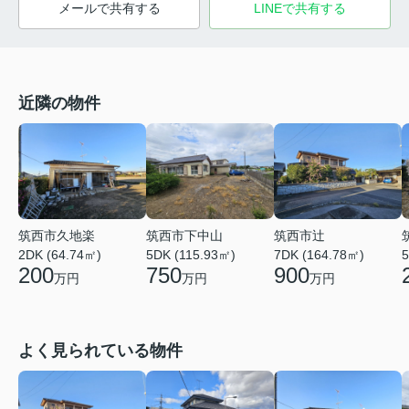
メールで共有する
LINEで共有する
近隣の物件
筑西市久地楽
筑西市下中山
筑西市辻
2DK (64.74㎡)
5DK (115.93㎡)
7DK (164.78㎡)
5
200
750
900
万円
万円
万円
よく見られている物件