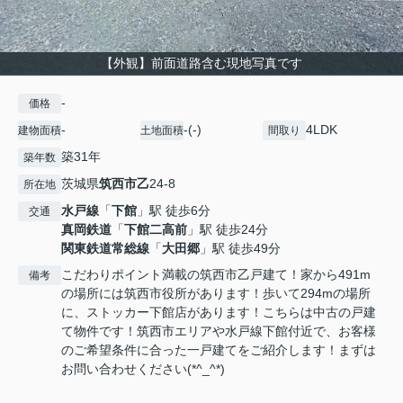
【外観】前面道路含む現地写真です
-
価格
-
-(-)
4LDK
建物面積
土地面積
間取り
築31年
築年数
茨城県
筑西市
乙
24-8
所在地
水戸線
「
下館
」駅 徒歩6分
交通
真岡鉄道
「
下館二高前
」駅 徒歩24分
関東鉄道常総線
「
大田郷
」駅 徒歩49分
こだわりポイント満載の筑西市乙戸建て！家から491m
備考
の場所には筑西市役所があります！歩いて294mの場所
に、ストッカー下館店があります！こちらは中古の戸建
て物件です！筑西市エリアや水戸線下館付近で、お客様
のご希望条件に合った一戸建てをご紹介します！まずは
お問い合わせください(*^_^*)