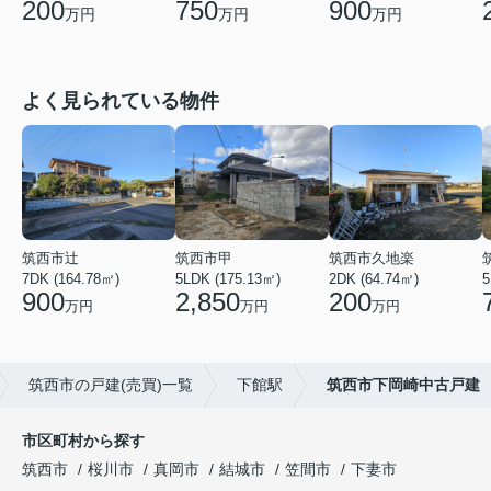
200
750
900
万円
万円
万円
よく見られている物件
筑西市辻
筑西市甲
筑西市久地楽
7DK (164.78㎡)
5LDK (175.13㎡)
2DK (64.74㎡)
5
900
2,850
200
万円
万円
万円
筑西市の戸建(売買)一覧
下館駅
筑西市下岡崎中古戸建
市区町村から探す
筑西市
桜川市
真岡市
結城市
笠間市
下妻市