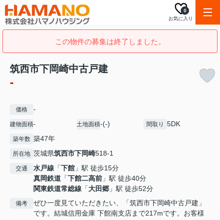
0
お気に入り
この物件の募集は終了しました。
筑西市下岡崎中古戸建
-
-
価格
-
-(-)
5DK
建物面積
土地面積
間取り
築47年
築年数
茨城県
筑西市
下岡崎
518-1
所在地
水戸線
「
下館
」駅 徒歩15分
交通
真岡鉄道
「
下館二高前
」駅 徒歩40分
関東鉄道常総線
「
大田郷
」駅 徒歩52分
ぜひ一度見ていただきたい、「筑西市下岡崎中古戸建」
備考
です。結城信用金庫 下館南支店まで217mです。お客様