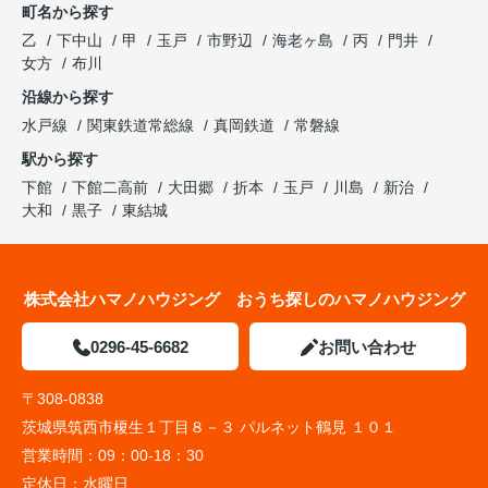
町名から探す
乙
下中山
甲
玉戸
市野辺
海老ヶ島
丙
門井
女方
布川
沿線から探す
水戸線
関東鉄道常総線
真岡鉄道
常磐線
駅から探す
下館
下館二高前
大田郷
折本
玉戸
川島
新治
大和
黒子
東結城
株式会社ハマノハウジング おうち探しのハマノハウジング
0296-45-6682
お問い合わせ
〒308-0838
茨城県筑西市榎生１丁目８－３ パルネット鶴見 １０１
営業時間：
09：00-18：30
定休日：
水曜日