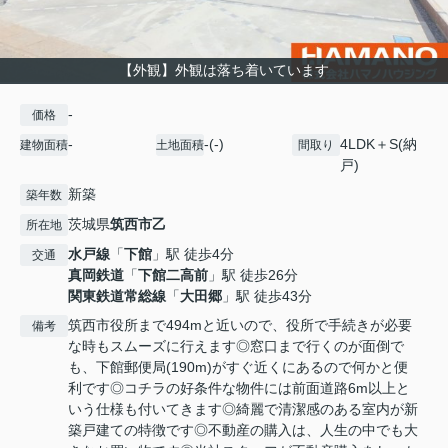
【外観】外観は落ち着いています
-
価格
-
-(-)
4LDK＋S(納
建物面積
土地面積
間取り
戸)
新築
築年数
茨城県
筑西市
乙
所在地
水戸線
「
下館
」駅 徒歩4分
交通
真岡鉄道
「
下館二高前
」駅 徒歩26分
関東鉄道常総線
「
大田郷
」駅 徒歩43分
筑西市役所まで494mと近いので、役所で手続きが必要
備考
な時もスムーズに行えます◎窓口まで行くのが面倒で
も、下館郵便局(190m)がすぐ近くにあるので何かと便
利です◎コチラの好条件な物件には前面道路6m以上と
いう仕様も付いてきます◎綺麗で清潔感のある室内が新
築戸建ての特徴です◎不動産の購入は、人生の中でも大