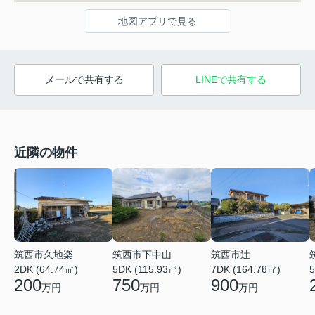
地図アプリで見る
メールで共有する
LINEで共有する
近隣の物件
筑西市久地楽
筑西市下中山
筑西市辻
2DK (64.74㎡)
5DK (115.93㎡)
7DK (164.78㎡)
5
200
750
900
万円
万円
万円