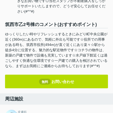
きなお買い物です◎当社スタッフが不動産購入をしっか
りサポートいたしますので、どうぞ安心してお任せくだ
さい(#^^#)
筑西市乙2号棟のコメント(おすすめポイント)
ゆっくりしたい時やリフレッシュするときにみどり町中央公園が
近く(360m)にあるので、気軽に外出も可能です☆役所での用事
がある時も、筑西市役所(494m)が直ぐ近くにあり楽々☆駅から
徒歩4分に位置する、魅力的な駅近物件です☆コチラの物件は、
新築の戸建て物件で設備も充実しています☆水戸線下館近くは過
ごしやすく快適な住環境です☆一戸建ての購入を検討されている
なら、まずはお気軽にご連絡からお待ちしております(#^^#)
お問い合わせ
無料
周辺施設
皮膚科