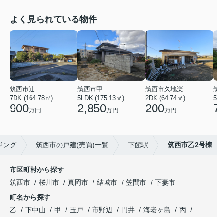
よく見られている物件
筑西市辻
筑西市甲
筑西市久地楽
7DK (164.78㎡)
5LDK (175.13㎡)
2DK (64.74㎡)
5
900
2,850
200
万円
万円
万円
ジング
筑西市の戸建(売買)一覧
下館駅
筑西市乙2号棟
市区町村から探す
筑西市
桜川市
真岡市
結城市
笠間市
下妻市
町名から探す
乙
下中山
甲
玉戸
市野辺
門井
海老ヶ島
丙