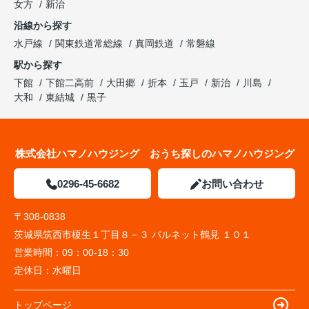
女方
新治
沿線から探す
水戸線
関東鉄道常総線
真岡鉄道
常磐線
駅から探す
下館
下館二高前
大田郷
折本
玉戸
新治
川島
大和
東結城
黒子
株式会社ハマノハウジング おうち探しのハマノハウジング
0296-45-6682
お問い合わせ
〒308-0838
茨城県筑西市榎生１丁目８－３ パルネット鶴見 １０１
営業時間：
09：00-18：30
定休日：
水曜日
トップページ